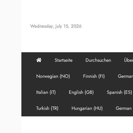
Skip
to
content
Wednesday, July 15, 2026
Startseite
Durchsuchen
Über
Norwegian (NO)
Finnish (FI)
German
Italian (IT)
English (GB)
Spanish (ES)
Turkish (TR)
Hungarian (HU)
German 