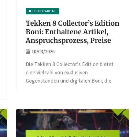
EDITION-BONI
Tekken 8 Collector’s Edition
Boni: Enthaltene Artikel,
Anspruchsprozess, Preise
10/03/2026
Die Tekken 8 Collector’s Edition bietet
eine Vielzahl von exklusiven
Gegenständen und digitalen Boni, die