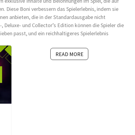
rn exklusive Inhalte und Belohnungen im Spiel, die auf
en. Diese Boni verbessern das Spielerlebnis, indem sie
nen anbieten, die in der Standardausgabe nicht
, Deluxe- und Collector’s Edition können die Spieler die
eben passt, und ein reichhaltigeres Spielerlebnis
READ MORE