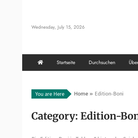
Skip
to
content
Wednesday, July 15, 2026
Startseite
Durchsuchen
Über
Home
Edition-Boni
You are Here
Category:
Edition-Bo