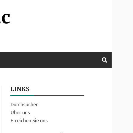
.c
LINKS
Durchsuchen
Über uns
Erreichen Sie uns