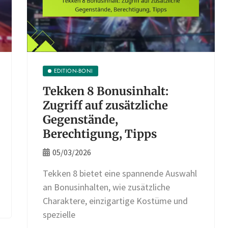
EDITION-BONI
Tekken 8 Bonusinhalt:
Zugriff auf zusätzliche
Gegenstände,
Berechtigung, Tipps
05/03/2026
Tekken 8 bietet eine spannende Auswahl
an Bonusinhalten, wie zusätzliche
Charaktere, einzigartige Kostüme und
spezielle