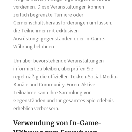
verdienen. Diese Veranstaltungen können
zeitlich begrenzte Turniere oder
Gemeinschaftsherausforderungen umfassen,
die Teilnehmer mit exklusiven
Ausrüstungsgegenständen oder In-Game-
Währung belohnen.
Um über bevorstehende Veranstaltungen
informiert zu bleiben, überprüfen Sie
regelmäßig die offiziellen Tekken-Social-Media-
Kanäle und Community-Foren. Aktive
Teilnahme kann Ihre Sammlung von
Gegenständen und Ihr gesamtes Spielerlebnis
erheblich verbessern.
Verwendung von In-Game-