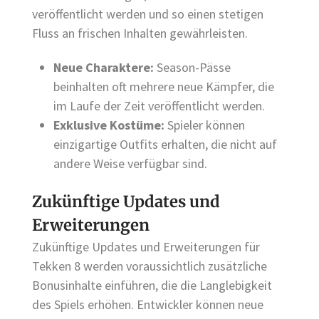
veröffentlicht werden und so einen stetigen
Fluss an frischen Inhalten gewährleisten.
Neue Charaktere:
Season-Pässe
beinhalten oft mehrere neue Kämpfer, die
im Laufe der Zeit veröffentlicht werden.
Exklusive Kostüme:
Spieler können
einzigartige Outfits erhalten, die nicht auf
andere Weise verfügbar sind.
Zukünftige Updates und
Erweiterungen
Zukünftige Updates und Erweiterungen für
Tekken 8 werden voraussichtlich zusätzliche
Bonusinhalte einführen, die die Langlebigkeit
des Spiels erhöhen. Entwickler können neue