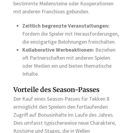
bestimmte Meilensteine oder Kooperationen
mit anderen Franchises gebunden.
Zeitlich begrenzte Veranstaltungen:
Fordern die Spieler mit Herausforderungen,
die einzigartige Belohnungen freischalten.
Kollaborative Werbeaktionen:
Beziehen
oft Partnerschaften mit anderen Spielen
oder Medien ein und bieten thematische
Inhalte.
Vorteile des Season-Passes
Der Kauf eines Season-Passes für Tekken 8
ermöglicht den Spielern den fortlaufenden
Zugriff auf Bonusinhalte im Laufe des Jahres.
Dies umfasst typischerweise neue Charaktere,
Kostüme und Stages, die in Wellen