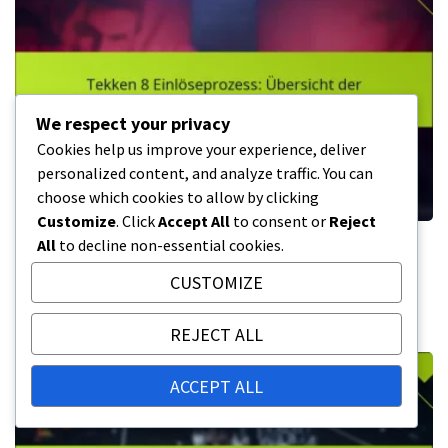
We respect your privacy
Cookies help us improve your experience, deliver
personalized content, and analyze traffic. You can
choose which cookies to allow by clicking
Customize
. Click
Accept All
to consent or
Reject
All
to decline non-essential cookies.
Tekken 8 Einlöseprozess: Übersicht der
Schritte, Plattformunterschiede, FAQs
CUSTOMIZE
13/03/2026
REJECT ALL
ACCEPT ALL