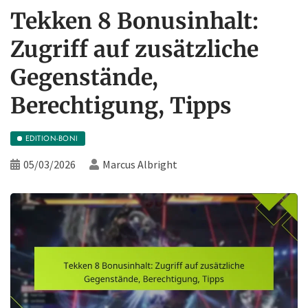
Tekken 8 Bonusinhalt:
Zugriff auf zusätzliche
Gegenstände,
Berechtigung, Tipps
EDITION-BONI
05/03/2026
Marcus Albright