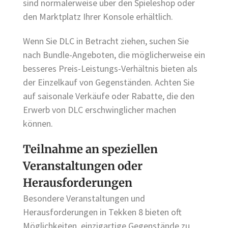
sind normalerweise über den Spieleshop oder
den Marktplatz Ihrer Konsole erhältlich.
Wenn Sie DLC in Betracht ziehen, suchen Sie
nach Bundle-Angeboten, die möglicherweise ein
besseres Preis-Leistungs-Verhältnis bieten als
der Einzelkauf von Gegenständen. Achten Sie
auf saisonale Verkäufe oder Rabatte, die den
Erwerb von DLC erschwinglicher machen
können.
Teilnahme an speziellen
Veranstaltungen oder
Herausforderungen
Besondere Veranstaltungen und
Herausforderungen in Tekken 8 bieten oft
Möglichkeiten, einzigartige Gegenstände zu