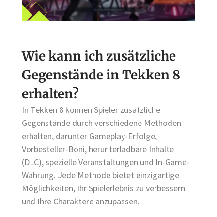
Wie kann ich zusätzliche
Gegenstände in Tekken 8
erhalten?
In Tekken 8 können Spieler zusätzliche
Gegenstände durch verschiedene Methoden
erhalten, darunter Gameplay-Erfolge,
Vorbesteller-Boni, herunterladbare Inhalte
(DLC), spezielle Veranstaltungen und In-Game-
Währung. Jede Methode bietet einzigartige
Möglichkeiten, Ihr Spielerlebnis zu verbessern
und Ihre Charaktere anzupassen.