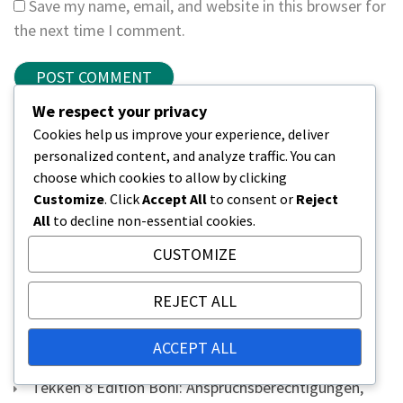
Save my name, email, and website in this browser for
the next time I comment.
We respect your privacy
Cookies help us improve your experience, deliver
LINKS
personalized content, and analyze traffic. You can
choose which cookies to allow by clicking
Durchsuchen
Customize
. Click
Accept All
to consent or
Reject
Über uns
All
to decline non-essential cookies.
Erreichen Sie uns
CUSTOMIZE
NEUESTE BEITRÄGE
REJECT ALL
Tekken 8 Einlöseprozess: Übersicht der Schritte,
ACCEPT ALL
Plattformunterschiede, FAQs
Tekken 8 Edition Boni: Anspruchsberechtigungen,