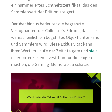
ein nummeriertes Echtheitszertifikat, das den
Sammlerwert der Edition steigert.
Darüber hinaus bedeutet die begrenzte
Verfügbarkeit der Collector’s Edition, dass sie
wahrscheinlich ein begehrtes Objekt unter Fans
und Sammlern wird. Diese Exklusivität kann
ihren Wert im Laufe der Zeit steigern und
sie zu
einer potenziellen Investition für diejenigen
machen, die Gaming-Memorabilia schätzen.